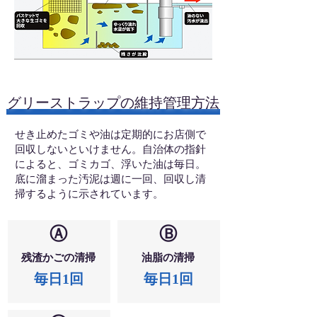
グリーストラップの維持管理方法
せき止めたゴミや油は定期的にお店側で
回収しないといけません。自治体の指針
によると、ゴミカゴ、浮いた油は毎日。
底に溜まった汚泥は週に一回、回収し清
掃するように示されています。
Ⓐ
Ⓑ
残渣かごの清掃
油脂の清掃
​毎日1回
毎日1回