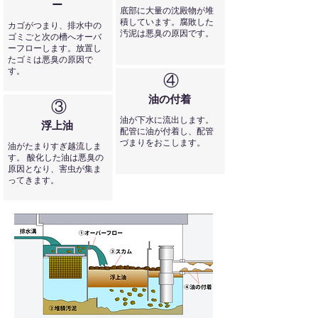
ー
底部に大量の沈殿物が堆
積しています。腐敗した
カゴがつまり、排水中の
汚泥は悪臭の原因です。
ゴミごと次の槽へオーバ
ーフローします。放置し
たゴミは悪臭の原因で
す。
④
油の付着
​③
油が下水に流出します。
浮上油
配管に油が付着し、配管
づまりをおこします。
油がたまりすぎ越流しま
す。 酸化した油は悪臭の
原因となり、害虫が集ま
ってきます。